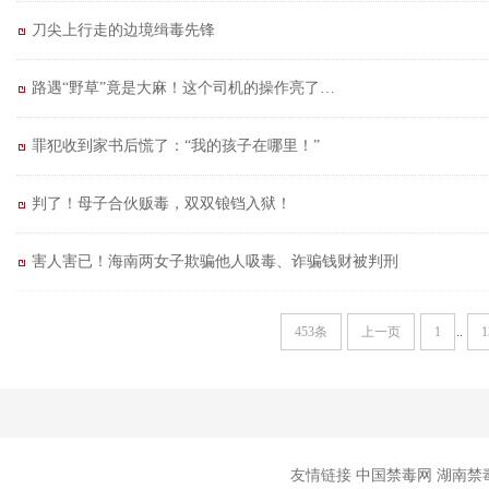
刀尖上行走的边境缉毒先锋
路遇“野草”竟是大麻！这个司机的操作亮了…
罪犯收到家书后慌了：“我的孩子在哪里！”
判了！母子合伙贩毒，双双锒铛入狱！
害人害已！海南两女子欺骗他人吸毒、诈骗钱财被判刑
453条
上一页
1
..
1
友情链接
中国禁毒网
湖南禁