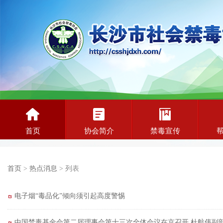
首页
协会简介
禁毒宣传
首页
>
热点消息
> 列表
电子烟“毒品化”倾向须引起高度警惕
中国禁毒基金会第二届理事会第十三次全体会议在京召开 杜航伟副