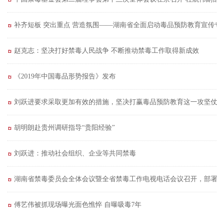
补齐短板 突出重点 营造氛围——湖南省全面启动毒品预防教育宣传
赵克志：坚决打好禁毒人民战争 不断推动禁毒工作取得新成效
《2019年中国毒品形势报告》发布
刘跃进要求采取更加有效的措施，坚决打赢毒品预防教育这一攻坚
胡明朗赴贵州调研指导“贵阳经验”
刘跃进：推动社会组织、企业等共同禁毒
湖南省禁毒委员会全体会议暨全省禁毒工作电视电话会议召开，部
傅艺伟被抓现场曝光面色憔悴 自曝吸毒7年