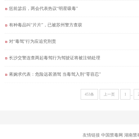
惩前毖后，两会代表热议“明星吸毒”
有种毒品叫“片片”，已被苏州警方查获
对“毒驾”行为应追究刑责
长沙交警连查两起毒驾行为驾驶证将被注销处理
蒋婉求代表：危险远甚酒驾 当毒驾入刑“零容忍”
453条
上一页
1
..
友情链接
中国禁毒网
湖南禁