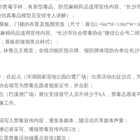
沙禁毒字样，有新型毒品、防范麻精药品滥用宣传内容、“长沙
放仿真毒品模型且安排专人讲解）；
楼的布置及氛围营造（尺寸：展位L=6m*H=3.6m*W=3m、展
麻精药品滥用宣传内容、“长沙市社会禁毒协会”微信公众号二
；展板前做领奖台样式）；
，休整点主视觉，全线功能区指示牌、报距牌体现协办单位长沙
导，在起点（洋湖国家湿地公园白鹭广场）出席活动出征仪式，
协会领导为禁毒志愿者颁发证书，并合影；
点（巴溪洲广场）展位安排值守人员不得少于6人，禁毒志愿者不
像工作。
通稿写入禁毒宣传内容，通发各媒体，随活动共享媒体声量；
播记者采写、播报禁毒宣传内容2次；
公里禁毒活动做重点宣传2篇次；