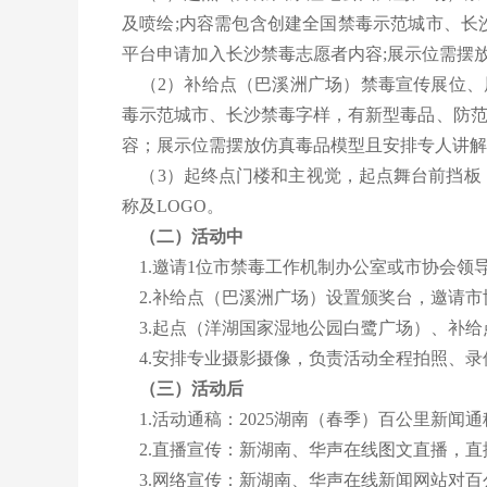
及喷绘;内容需包含创建全国禁毒示范城市、长
平台申请加入长沙禁毒志愿者内容;展示位需摆
（2）补给点（巴溪洲广场）禁毒宣传展位、展板、门
毒示范城市、长沙禁毒字样，有新型毒品、防范
容；展示位需摆放仿真毒品模型且安排专人讲解
（3）起终点门楼和主视觉，起点舞台前挡板
称及LOGO。
（二）活动中
1.邀请1位市禁毒工作机制办公室或市协会领
2.补给点（巴溪洲广场）设置颁奖台，邀请市
3.起点（洋湖国家湿地公园白鹭广场）、补给
4.安排专业摄影摄像，负责活动全程拍照、录
（三）活动后
1.活动通稿：2025湖南（春季）百公里新闻
2.直播宣传：新湖南、华声在线图文直播，直
3.网络宣传：新湖南、华声在线新闻网站对百