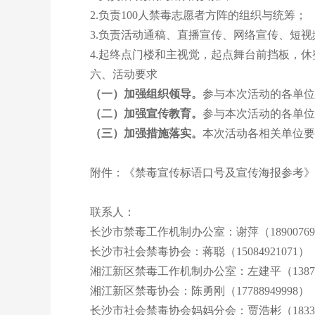
2.负责100人禁毒志愿者方阵的组织与统筹；
3.负责活动通稿、直播宣传、网络宣传、短视
4.起终点门楼和主视觉，起点舞台前挡板，休
六、活动要求
（一）
加强组织领导。
参与本次活动的各单位
（二）
加强宣传教育。
参与本次活动的各单位
（三）加强措施落实
。
本次活动各相关单位要
附件：《禁毒宣传标语口号及宣传海报参考》
联系人：
长沙市禁毒工作机制办公室：谢萍（189007697
长沙市社会禁毒协会：蒋聪（15084921071）
湘江新区禁毒工作机制办公室：左建平（138758
湘江新区禁毒协会：陈勇刚（17788949998）
长沙市社会禁毒协会妈妈分会：贾浩彬（183354