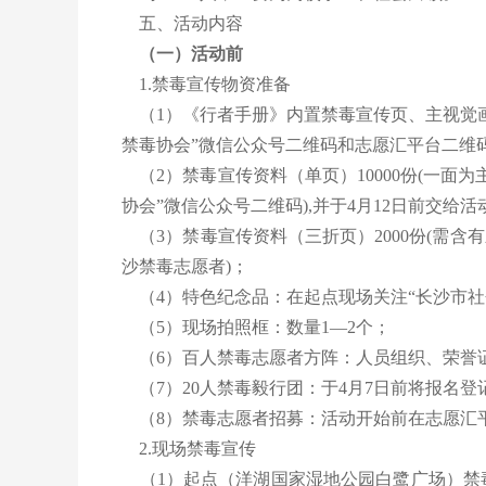
五、活动内容
（一）活动前
1.禁毒宣传物资准备
（1）《行者手册》内置禁毒宣传页、主视觉画面：《
禁毒协会”微信公众号二维码和志愿汇平台二维码
（2）禁毒宣传资料（单页）10000份(一
协会”微信公众号二维码),并于4月12日前交给
（3）禁毒宣传资料（三折页）2000份(需
沙禁毒志愿者)；
（4）特色纪念品：在起点现场关注“长沙市社
（5）现场拍照框：数量1—2个；
（6）百人禁毒志愿者方阵：人员组织、荣誉
（7）20人禁毒毅行团：于4月7日前将报名登
（8）禁毒志愿者招募：活动开始前在志愿汇
2.现场禁毒宣传
（1）起点（洋湖国家湿地公园白鹭广场）禁毒宣传