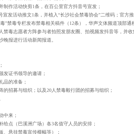
，并制作活动快剪1条，在百公里官方抖音号宣发；
号宣发活动推文1条，并植入“长沙社会禁毒协会”二维码；官方推文
无毒”禁毒专栏发布禁毒相关稿件（12条），华声文体频道顶部通
人禁毒志愿者方阵参与者拍照发朋友圈、拍视频发抖音等，并收
沙晚报进行活动新闻报道。
；
颁发证书领导的邀请；
礼品的准备；
阵的招募与组织；以及20人禁毒毅行团的招募与组织；
。
动中来；
补给点（巴溪洲广场）各3名值守人员的安排；
板、悬挂禁毒宣传横幅等）；