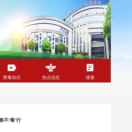
禁毒知识
热点信息
搜索
春不‘毒’行