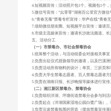
4.短视频宣传：活动照片包1个、视频包1个
5.微信号宣传：“幺零零”湖南百公里官方微信
6.“青春无毒”禁毒专栏宣传：华声在线“青春
7.借助微信朋友圈、短视频平台宣传：邀请百
8.市级主流媒体宣传：邀请长沙政法频道、长
五、活动分工
（一）市禁毒办、市社会禁毒协会
1.统筹整个活动，与活动组委会对接相关事宜
2.负责出征仪式授旗领导的邀请，以及巴溪洲
3.负责活动所有物料的设计；单页、三折页和
4.负责大学生禁毒志愿者、百人禁毒志愿者方
5.负责在湖南日报、长沙晚报等媒体进行宣传
（二）湘江新区禁毒办、禁毒协会
1.负责组织洋湖、坪塘街道禁毒分会参与到活
2.负责起点（洋湖国家湿地公园白鹭广场）、
3.负责沿途禁毒氛围的营造（摆放禁毒宣传展