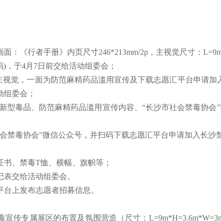
行者手册》内页尺寸246*213mm/2p，主视觉尺寸：L=9m*H
)，于4月7日前交给活动组委会；
面为主视觉，一面为防范麻精药品滥用宣传及下载志愿汇平台申请加
活动组委会；
含有新型毒品、防范麻精药品滥用宣传内容、“长沙市社会禁毒协会
会禁毒协会”微信公众号，并扫码下载志愿汇平台申请加入长沙禁毒
证书、禁毒T恤、横幅、旗帜等；
记表交给活动组委会。
平台上发布志愿者招募信息。
专属展区的布置及氛围营造（尺寸：L=9m*H=3.6m*W=