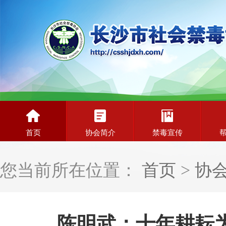
首页
协会简介
禁毒宣传
您当前所在位置：
首页
>
协
陈明武：十年耕耘